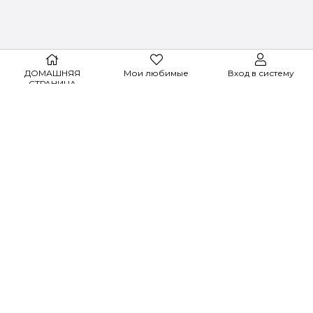
ДОМАШНЯЯ
Мои любимые
Вход в систему
ОБСЛУЖИВАНИЕ КЛИЕНТОВ
СТРАНИЦА
+7977924 07 77
Validus является брендом группы компаний
Elit Pharma
© 2025 - Все права защищены.