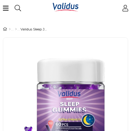
Validus Sleep Jasmine + Lavander + Melissa + Banana 60 Gummies (Bovine Gelatin)